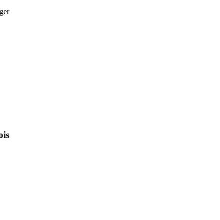
ger
ois